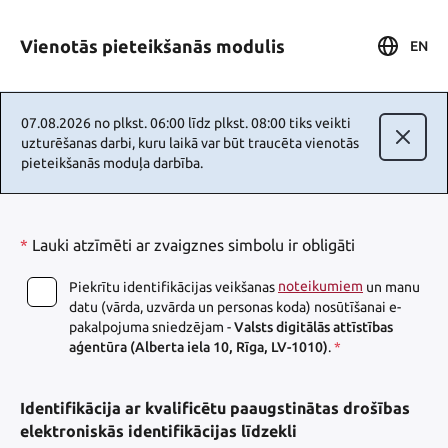
Vienotās pieteikšanās modulis
EN
07.08.2026 no plkst. 06:00 līdz plkst. 08:00 tiks veikti
uzturēšanas darbi, kuru laikā var būt traucēta vienotās
pieteikšanās moduļa darbība.
*
Lauki atzīmēti ar zvaigznes simbolu ir obligāti
noteikumiem
Piekrītu identifikācijas veikšanas
un manu
datu (vārda, uzvārda un personas koda) nosūtīšanai e-
pakalpojuma sniedzējam -
Valsts digitālās attīstības
aģentūra (Alberta iela 10, Rīga, LV-1010)
.
*
Identifikācija ar kvalificētu paaugstinātas drošības
elektroniskās identifikācijas līdzekli